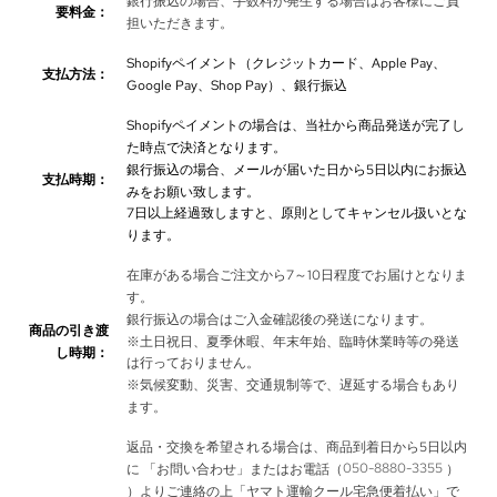
銀行振込の場合、手数料が発生する場合はお客様にご負
要料金：
担いただきます。
Shopifyペイメント（クレジットカード、Apple Pay、
支払方法：
Google Pay、Shop Pay）、銀行振込
Shopifyペイメントの場合は、当社から商品発送が完了し
た時点で決済となります。
銀行振込の場合、メールが届いた日から5日以内にお振込
支払時期：
みをお願い致します。
7日以上経過致しますと、原則としてキャンセル扱いとな
ります。
在庫がある場合ご注文から7～10日程度でお届けとなりま
す。
銀行振込の場合はご入金確認後の発送になります。
商品の引き渡
※土日祝日、夏季休暇、年末年始、臨時休業時等の発送
し時期：
は行っておりません。
※気候変動、災害、交通規制等で、遅延する場合もあり
ます。
返品・交換を希望される場合は、商品到着日から5日以内
050-8880-3355
に 「お問い合わせ」またはお電話（
）
）よりご連絡の上「ヤマト運輸クール宅急便着払い」で