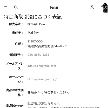
カー
ト内
の合
計ア
イテ
ム
特定商取引法に基づく表記
数:
0
販売業者：
株式会社Painu
責任者：
宮城良純
〒907-0004
住所：
沖縄県石垣市登野城644-12-101
050-8880-3355
電話番号：
メールアドレ
info@painugroup.com
ス：
ホームペー
https://painugroup.jp/
ジ：
商品の販売価
各商品ページをご参照ください。
格：
配送料は実費となります。
商品以外の必