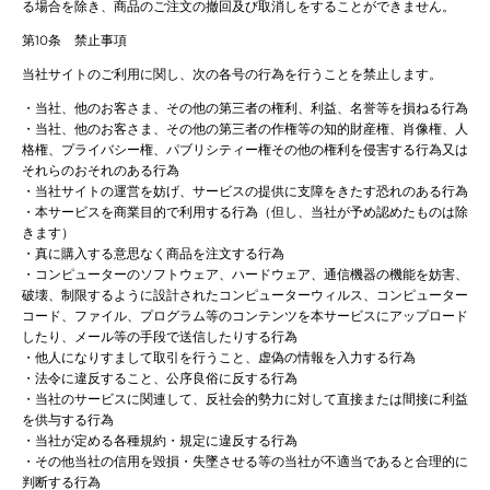
る場合を除き、商品のご注文の撤回及び取消しをすることができません。
第10条 禁止事項
当社サイトのご利用に関し、次の各号の行為を行うことを禁止します。
・当社、他のお客さま、その他の第三者の権利、利益、名誉等を損ねる行為
・当社、他のお客さま、その他の第三者の作権等の知的財産権、肖像権、人
格権、プライバシー権、パブリシティー権その他の権利を侵害する行為又は
それらのおそれのある行為
・当社サイトの運営を妨げ、サービスの提供に支障をきたす恐れのある行為
・本サービスを商業目的で利用する行為（但し、当社が予め認めたものは除
きます）
・真に購入する意思なく商品を注文する行為
・コンピューターのソフトウェア、ハードウェア、通信機器の機能を妨害、
破壊、制限するように設計されたコンピューターウィルス、コンピューター
コード、ファイル、プログラム等のコンテンツを本サービスにアップロード
したり、メール等の手段で送信したりする行為
・他人になりすまして取引を行うこと、虚偽の情報を入力する行為
・法令に違反すること、公序良俗に反する行為
・当社のサービスに関連して、反社会的勢力に対して直接または間接に利益
を供与する行為
・当社が定める各種規約・規定に違反する行為
・その他当社の信用を毀損・失墜させる等の当社が不適当であると合理的に
判断する行為