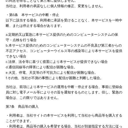
の同意を得ることなく第三者に提供しません。
当社は、利用者の承諾なしに個人情報の修正、変更をしません。
・第6条 本サービスの中断・停止
以下に該当する場合、利用者に承諾を受けることなく、本サービスを一時中
断、または停止する場合があります。
a.定期的又は緊急に本サービス提供のためのコンピューターシステムの保
守・点検を行う場合
b.本サービス提供のためのコンピューターシステムの不良及び第三者からの
不正アクセス、コンピューターウイルス等の感染等により本サービスを提供
できない場合
c.法律、法令等に基づく措置により本サービスが提供できない場合
d.通信回線等の障害により配信が困難な場合。
e.火災、停電、天災等の不可抗力により配信が困難な場合。
f.その他、当社が不測の事態により配信が困難と判断した場合。
当社は、前項により本サービスの運用を中断・停止する場合、事前に登録会
員に対し電子メール等によりその旨を通知するものとします。但し、緊急の
場合は、この限りではありません。
第7条 商品等の購入
・利用者は、当社サイトの本サービスを利用して当社から商品等を購入する
ことができます。
・利用者は、商品等の購入を希望する場合、当社が別途指定する方法に従っ