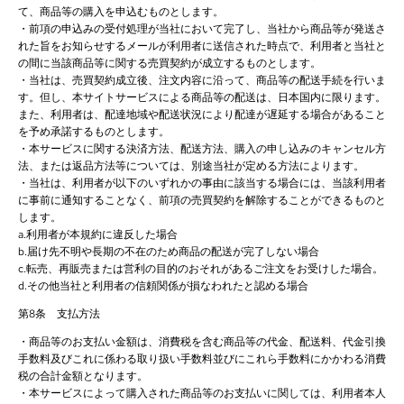
て、商品等の購入を申込むものとします。
・前項の申込みの受付処理が当社において完了し、当社から商品等が発送さ
れた旨をお知らせするメールが利用者に送信された時点で、利用者と当社と
の間に当該商品等に関する売買契約が成立するものとします。
・当社は、売買契約成立後、注文内容に沿って、商品等の配送手続を行いま
す。但し、本サイトサービスによる商品等の配送は、日本国内に限ります。
また、利用者は、配達地域や配送状況により配達が遅延する場合があること
を予め承諾するものとします。
・本サービスに関する決済方法、配送方法、購入の申し込みのキャンセル方
法、または返品方法等については、別途当社が定める方法によります。
・当社は、利用者が以下のいずれかの事由に該当する場合には、当該利用者
に事前に通知することなく、前項の売買契約を解除することができるものと
します。
a.利用者が本規約に違反した場合
b.届け先不明や長期の不在のため商品の配送が完了しない場合
c.転売、再販売または営利の目的のおそれがあるご注文をお受けした場合。
d.その他当社と利用者の信頼関係が損なわれたと認める場合
第8条 支払方法
・商品等のお支払い金額は、消費税を含む商品等の代金、配送料、代金引換
手数料及びこれに係わる取り扱い手数料並びにこれら手数料にかかわる消費
税の合計金額となります。
・本サービスによって購入された商品等のお支払いに関しては、利用者本人