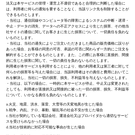
法又は本サービスの管理・運営上不適切であると合理的に判断した場合に
は、利用者に何らの通知を要することなく、当該リンク先を削除することが
できるものとします。
・当社は、通信回線やコンピュータ等の障害によるシステムの中断・遅滞・
中止・データの消失、データへの不正アクセスにより生じた損害、その他当
社サイトの通信に関してお客さまに生じた損害について、一切責任を負わな
いものとします。
・当社は、当社の過失によりご注文いただきました商品の販売価格に誤りが
あった場合、お客様の同意の可否、承認の可否に関わらず一方的にご注文を
解約することができるものとします。また、この際にお客様に直接的、間接
的に生じた損害に関して、一切の責任を負わないものとします。
利用者が本サービスを利用することにより、他の利用者又は第三者に対して
何らかの損害等を与えた場合には、当該利用者はその責任と費用においてこ
れを解決し、当社に一切の損害、損失、不利益等を与えないものとします。
・当社は、以下の場合に、一時的に本サービスが停止、中止又は変更された
としても、利用者が直接的又は間接的に被った一切の損害、損失、不利益等
について、いかなる責任も負わないものとします。
a.火災、地震、洪水、落雷、大雪等の天変地異が生じた場合
b.戦争、内乱、テロ、暴動、騒乱等の社会不安が生じた場合
c.当社が契約している電話会社、運送会社又はプロバイダから適切なサービ
スを受けられなかった場合
d.当社が技術的に対応不可能な事由が生じた場合