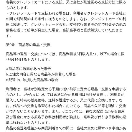
名義のクレジットカードによる支払、又は当社が別途認める支払方法に限る
ものとします。
・クレジットカードで支払われる場合は、利用者がクレジットカード会社と
の間で別途契約する条件に従うものとします。なお、クレジットカードの利
用に関連して、クレジットカード会社、立替代行業者等の間で料金その他の
債務を巡って紛争が発生した場合、当該当事者と直接解決していただきま
す。
第9条 商品等の返品・交換
商品等の返品・交換については、商品到着後5日以内且つ、以下の場合に限
り受け付けるものとします。
a.商品等に瑕疵があった場合
b.ご注文内容と異なる商品等が到着した場合
c.配送中に破損した商品等の場合
利用者は、当社が別途定める手順に従い前項に定める返品・交換を申請する
ものとし、aからｃについては返送にかかる費用は当社が負担し、利用者が
購入した時点の販売価格、送料を返還するか、又は代品に交換します。な
お、代品への交換を希望された場合においても、商品の欠品等を理由に交換
ができないことがあります。また、dについては、往復の配送にかかる費用
及び返金にかかる振込手数料は利用者が負担し、送料及び代引き手数料の返
還は行わないものとします。
商品の発送処理後から商品到着までの間は、当社の責めに帰すべき事由があ