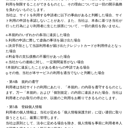
利用を制限することができるものとし、その理由については一切の開示義務
を負わないものとします。
当社は、サイトを利用する申請者に以下の事由があると判断した場合、サイ
ト利用の申請を承認しないことがあり、また、当社は、本条に基づき当社が
行った行為により利用者に生じた損害について、一切の責任を負いません。
a.本規約のいずれかの条項に違反した場合
b.利用の申請に際して虚偽の事項を届け出た場合
c.決済手段として当該利用者が届け出たクレジットカードが利用停止となっ
た場合
d.料金等の支払債務の不履行があった場合
e.当社からの連絡に対し、一定期間返答がない場合
f.本規約に違反したことがある者からの申請である場合
g.その他、当社が本サービスの利用を適当でないと判断した場合
・第4条 規約の遵守
利用者は当社サイトの利用にあたり、「本規約」の内容を遵守するものとし
ます。万一「本規約」および「個別規定」の内容に違反された場合、当社は
利用者とのお取引の停止や、以後のご利用をお断りできるものとします。
・第5条 登録個人情報
利用者の個人情報は、当社が定める「個人情報保護方針」に従い適切に取り
扱うとともに、厳重に管理します。
当社は原則として、法令に定める場合を除き、個人情報を事前に利用者本人