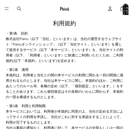
カー
ト内
の合
計ア
イテ
ム
数:
利用規約
0
・第1条 目的
株式会社Painu（以下「当社」といいます）は、当社の運営するウェブサイ
ト「Painuオンラインショップ」（以下「当社サイト」といいます）を通じ
て提供するサービス（以下「本サービス」といいます）を、当社サイトの利
用者（以下、「利用者」といいます）に快適にご利用いただくため、ご利用
規約(以下「本規約」といいます)を定めます。
・第2条 適用
本規約は、利用者と当社との間の本サービスの利用に関わる一切の関係に適
用されるものとします。当社は本サービスに関し、本規約のほか、ご利用に
あたってのルール等、各種の定め（以下、「個別規定」といいます。）をす
ることがあります。これら個別規定はその名称のいかんに関わらず、本規約
の一部を構成するものとします。
・第3条 利用と利用制限
本サービスにおいては、利用者が本規約に同意の上、当社の定める方法によ
ってサイトの利用を申請し、当社がこれに対する承認をすることによって、
利用が完了するものとします。
当社は事前の通知なく、利用者に対して、本サービスの全部もしくは一部の