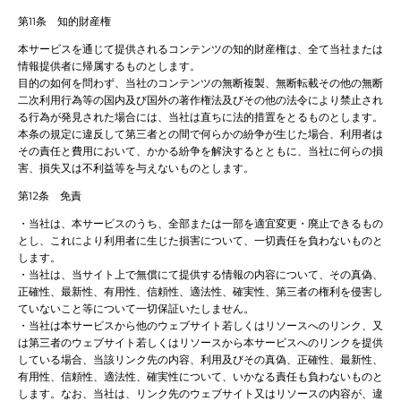
第11条 知的財産権
本サービスを通じて提供されるコンテンツの知的財産権は、全て当社または
情報提供者に帰属するものとします。
目的の如何を問わず、当社のコンテンツの無断複製、無断転載その他の無断
二次利用行為等の国内及び国外の著作権法及びその他の法令により禁止され
る行為が発見された場合には、当社は直ちに法的措置をとるものとします。
本条の規定に違反して第三者との間で何らかの紛争が生じた場合、利用者は
その責任と費用において、かかる紛争を解決するとともに、当社に何らの損
害、損失又は不利益等を与えないものとします。
第12条 免責
・当社は、本サービスのうち、全部または一部を適宜変更・廃止できるもの
とし、これにより利用者に生じた損害について、一切責任を負わないものと
します。
・当社は、当サイト上で無償にて提供する情報の内容について、その真偽、
正確性、最新性、有用性、信頼性、適法性、確実性、第三者の権利を侵害し
ていないこと等について一切保証いたしません。
・当社は本サービスから他のウェブサイト若しくはリソースへのリンク、又
は第三者のウェブサイト若しくはリソースから本サービスへのリンクを提供
している場合、当該リンク先の内容、利用及びその真偽、正確性、最新性、
有用性、信頼性、適法性、確実性について、いかなる責任も負わないものと
します。なお、当社は、リンク先のウェブサイト又はリソースの内容が、違