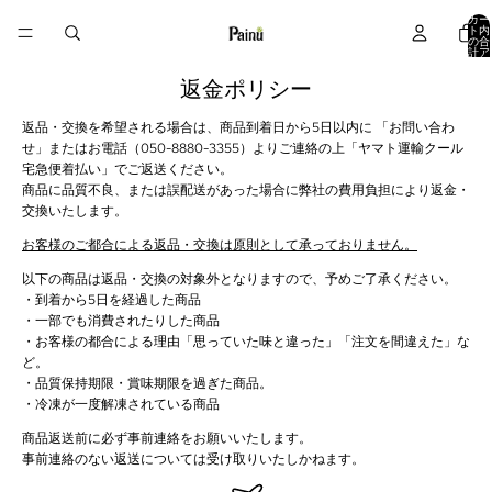
カー
ト内
の合
計ア
イテ
ム
数:
返金ポリシー
0
返品・交換を希望される場合は、商品到着日から5日以内に 「お問い合わ
せ」またはお電話（050-8880-3355）よりご連絡の上「ヤマト運輸クール
宅急便着払い」でご返送ください。
商品に品質不良、または誤配送があった場合に弊社の費用負担により返金・
交換いたします。
お客様のご都合による返品・交換は原則として承っておりません。
以下の商品は返品・交換の対象外となりますので、予めご了承ください。
・到着から5日を経過した商品
・一部でも消費されたりした商品
・お客様の都合による理由「思っていた味と違った」「注文を間違えた」な
ど。
・品質保持期限・賞味期限を過ぎた商品。
・冷凍が一度解凍されている商品
商品返送前に必ず事前連絡をお願いいたします。
事前連絡のない返送については受け取りいたしかねます。